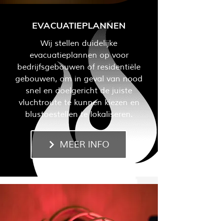
EVACUATIEPLANNEN
Wij stellen duidelijke
evacuatieplannen op voor
bedrijfsgebouwen of residentiële
gebouwen, om in geval van nood
snel en doelgericht de juiste
vluchtroute te kunnen kiezen en
blustoestellen te lokaliseren.
MEER INFO