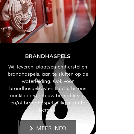
BRANDHASPELS
Wij leveren, plaatsen en herstellen
brandhaspels, aan te sluiten op de
waterleiding. Ook voor
brandhaspelkasten kunt u bij ons
aankloppen om uw brandblusser
en/of brandhaspel veilig in op te
bergen.
MEER INFO