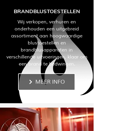
BRANDBLUSTOESTELLEN
Wij verkopen, verhuren en
onderhouden een uitgebreid
assortiment aan hoogwaardige
blustoestellen en
brandblusapparaten in
verschillende uitvoeringen, klaar om
een brand te bedwingen.
MEER INFO