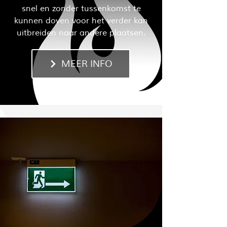
snel en zonder tussenkomst te
kunnen doven voor het verder kan
uitbreiden naar andere plaatsen.
MEER INFO