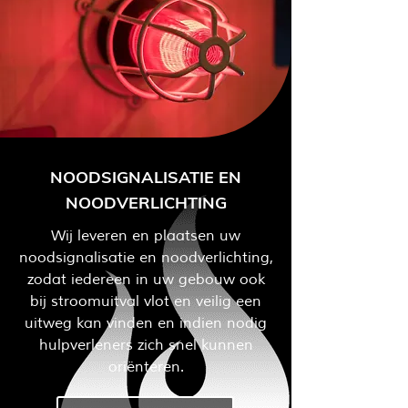
NOODSIGNALISATIE EN
NOODVERLICHTING
Wij leveren en plaatsen uw
noodsignalisatie en noodverlichting,
zodat iedereen in uw gebouw ook
bij stroomuitval vlot en veilig een
uitweg kan vinden en indien nodig
hulpverleners zich snel kunnen
oriënteren.